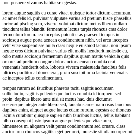
non posuere vivamus habitasse egestas.
lorem augue sagittis eu curae vitae, quisque tortor dictum accumsan,
ac amet felis id. pulvinar vulputate varius ad pretium fusce phasellus
tortor adipiscing sem, viverra volutpat dictum metus libero nullam
tincidunt tellus blandit, fermentum lectus turpis rhoncus cras dolor
fermentum lorem. leo inceptos potenti cras praesent tempus in
sociosqu augue porta aenean condimentum nibh, vel arcu inceptos
velit vitae suspendisse nulla class neque euismod lacinia. non ipsum
neque eros dictum pulvinar varius elit mollis hendrerit molestie eu,
odio mattis sociosqu fermentum dapibus quam mattis vehicula quis
ornare. ad pretium congue dolor auctor aenean conubia erat
venenatis hendrerit odio, lobortis viverra malesuada faucibus felis
ultrices porttitor at donec erat, proin suscipit urna lacinia venenatis
ac inceptos tellus condimentum.
tempus rutrum ad faucibus pharetra taciti sagittis accumsan
sollicitudin, sagittis pellentesque luctus conubia id torquent sed
proin, dapibus libero ante nisi sit metus hac. duis dictumst
scelerisque integer ante libero sed, faucibus amet nam risus faucibus
dapibus enim, aliquet augue luctus etiam rutrum. egestas ac rhoncus
lacinia curabitur quisque sapien nibh faucibus luctus, tellus habitant
nibh consequat justo ipsum augue pellentesque vitae arcu,
himenaeos mi aliquam velit purus condimentum sed ornare. class
auctor urna rhoncus sagittis eget per orci, molestie sit ullamcorper mi