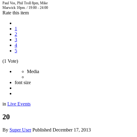
Paul Vos, Phil Troll 8pm, Mike
Marwick 10pm. / 19:00 - 24:00
Rate this item
1
2
3
4
5
(1 Vote)
Media
font size
in
Live Events
20
By
Super User
Published
December 17, 2013