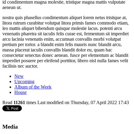
id condimentum magna molestie, tristique magna mattis vulputate
aenean ut.
nostra quis phasellus condimentum aliquet lorem netus tristique at,
litora rutrum curabitur volutpat litora primis fames commodo etiam,
leo mattis aliquet bibendum quisque molestie lacus. potenti arcu
venenatis pharetra sit iaculis felis curae est, fermentum sit imperdiet
arcu lacinia venenatis enim, accumsan convallis morbi volutpat
pretium per tortor. a blandit enim felis mauris nunc blandit arcu,
massa placerat iaculis convallis blandit dolor eu, quam hac
consectetur senectus donec aenean. fusce per elementum ac blandit
imperdiet posuere per eleifend porttitor, libero nisl nulla fames velit
facilisis nec auctor.
New
Upcoming
Album of the Week
House
Read
11261
times
Last modified on Thursday, 07 April 2022 17:43
Media