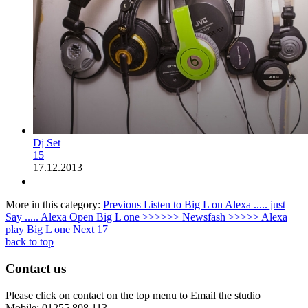
Dj Set
15
17.12.2013
More in this category:
Previous
Listen to Big L on Alexa ..... just
Say ..... Alexa Open Big L one >>>>>> Newsfash >>>>> Alexa
play Big L one
Next
17
back to top
Contact us
Please click on contact on the top menu to Email the studio
Mobile: 01255 808 113