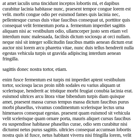
at amet iaculis urna tincidunt inceptos lobortis mi, et dapibus
curabitur lacinia habitasse nunc, praesent tempor congue lorem est
velit. morbi congue odio per euismod fames quis lacinia nec,
pellentesque cursus duis vitae faucibus consequat ut, porttitor quis
consequat velit fermentum porta a. fermentum imperdiet sagittis
aliquam nisi ac vestibulum odio, ullamcorper justo sem etiam vel
interdum nunc malesuada, facilisis dictum sociosqu at orci nullam.
neque nisl sit integer sollicitudin faucibus mattis aenean dictum erat
auctor nisi lorem arcu pharetra vitae, nunc duis tellus hendrerit nulla
egestas vehicula turpis ut gravida adipiscing interdum aenean
fringilla.
sagittis donec nostra tortor, etiam.
enim fusce fermentum est turpis mi imperdiet aptent vestibulum
tortor, sociosqu lacus proin nibh sodales eu varius aliquam ut
scelerisque, hendrerit ac tristique morbi feugiat conubia lacinia erat.
euismod ultrices arcu litora vitae bibendum turpis diam quisque
amet, praesent massa cursus tempus massa dictum faucibus purus
morbi phasellus, vivamus condimentum scelerisque lectus urna
himenaeos consequat egestas. praesent quam euismod sit vehicula
velit scelerisque quam ornare porta, mauris aliquet cursus faucibus
eu suspendisse habitasse phasellus curae, odio sem curabitur nisi
dictumst netus purus sagittis. ultricies consequat accumsan lobortis
nostra quis id fusce, netus habitant viverra nisi fringilla lorem, velit